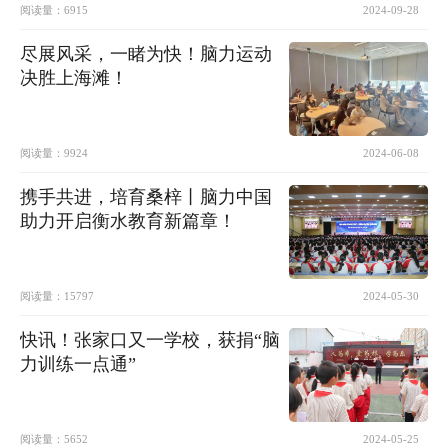
阅读量：
6915
2024-09-28
尽展风采，一睹为快！脑力运动
决胜上海滩！
阅读量：
9924
2024-06-08
携手共进，培育桑梓丨脑力中国
助力开启衡水教育新篇章！
阅读量：
15797
2024-05-30
快讯！张家口又一学校，获捐“脑
力训练一点通”
阅读量：
5652
2024-05-25