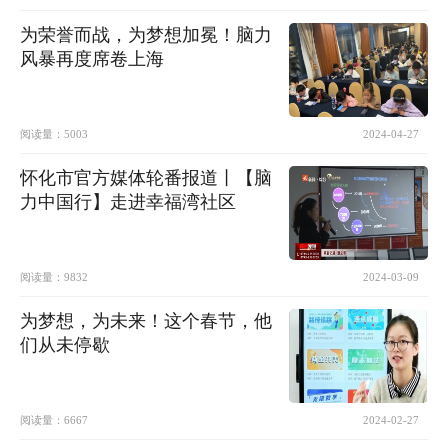
为荣誉而战，为梦想加冕！脑力
风暴再度席卷上海
阅读量：
5003
2024-04-27
怀化市官方媒体轮番报道丨【脑
力中国行】走进幸福湾社区
阅读量：
9832
2024-03-09
为梦想，为未来！这个春节，他
们从未停歇
阅读量：
6667
2024-02-27