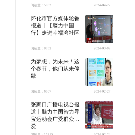
阅读量：
5003
2024-04-27
怀化市官方媒体轮番
报道丨【脑力中国
行】走进幸福湾社区
阅读量：
9832
2024-03-09
为梦想，为未来！这
个春节，他们从未停
歇
阅读量：
6667
2024-02-27
张家口广播电视台报
道丨脑力中国智力寻
宝运动会广受群众喜
爱
阅读量：
15915
2024-02-24