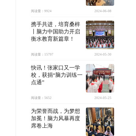
阅读量：
9924
2024-06-08
携手共进，培育桑梓
丨脑力中国助力开启
衡水教育新篇章！
阅读量：
15797
2024-05-30
快讯！张家口又一学
校，获捐“脑力训练一
点通”
阅读量：
5652
2024-05-25
为荣誉而战，为梦想
加冕！脑力风暴再度
席卷上海