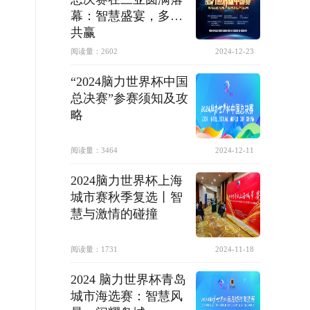
幕：智慧盛宴，多方
共赢
阅读量：
2602
2024-12-23
“2024脑力世界杯中国
总决赛”参赛须知及攻
略
阅读量：
3464
2024-12-11
2024脑力世界杯上海
城市赛秋季复选丨智
慧与激情的碰撞
阅读量：
1731
2024-11-18
2024 脑力世界杯青岛
城市海选赛：智慧风