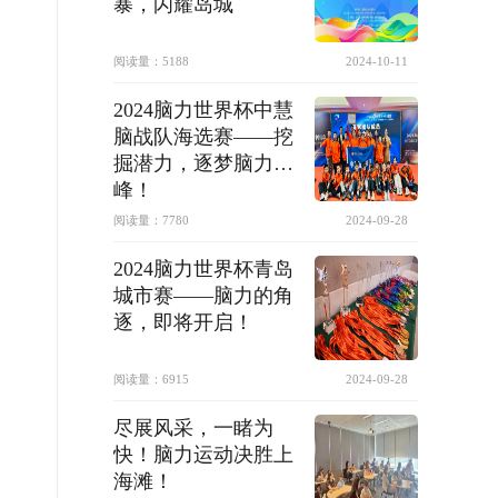
暴，闪耀岛城
阅读量：
5188
2024-10-11
2024脑力世界杯中慧
脑战队海选赛——挖
掘潜力，逐梦脑力巅
峰！
阅读量：
7780
2024-09-28
2024脑力世界杯青岛
城市赛——脑力的角
逐，即将开启！
阅读量：
6915
2024-09-28
尽展风采，一睹为
快！脑力运动决胜上
海滩！