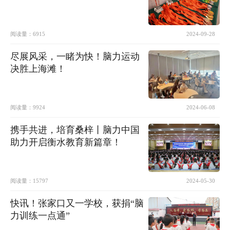
阅读量：
6915
2024-09-28
尽展风采，一睹为快！脑力运动
决胜上海滩！
阅读量：
9924
2024-06-08
携手共进，培育桑梓丨脑力中国
助力开启衡水教育新篇章！
阅读量：
15797
2024-05-30
快讯！张家口又一学校，获捐“脑
力训练一点通”