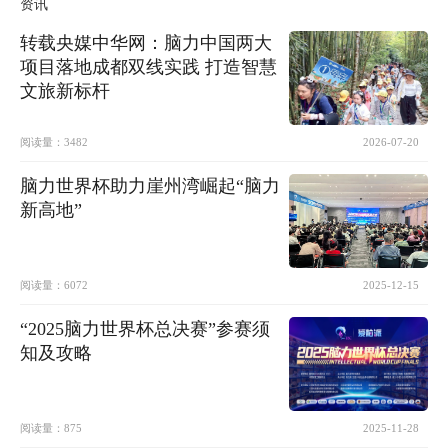
资讯
转载央媒中华网：脑力中国两大
项目落地成都双线实践 打造智慧
文旅新标杆
阅读量：
3482
2026-07-20
脑力世界杯助力崖州湾崛起“脑力
新高地”
阅读量：
6072
2025-12-15
“2025脑力世界杯总决赛”参赛须
知及攻略
阅读量：
875
2025-11-28