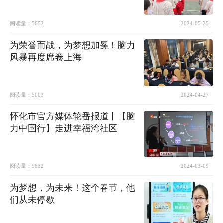
阅读量：
5652
2024-05-25
为荣誉而战，为梦想加冕！脑力
风暴再度席卷上海
阅读量：
5003
2024-04-27
怀化市官方媒体轮番报道丨【脑
力中国行】走进幸福湾社区
阅读量：
9832
2024-03-09
为梦想，为未来！这个春节，他
们从未停歇